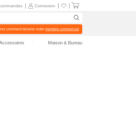
|
|
|
commandes
Connexion
z comment devenir notre
membre commercial
Accessoires
Maison & Bureau