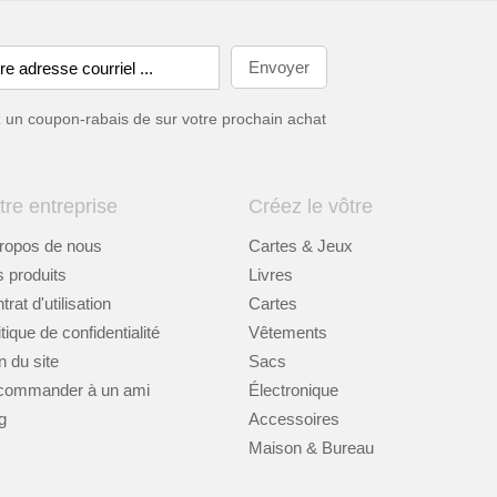
ez un coupon-rabais de
sur votre prochain achat
tre entreprise
Créez le vôtre
ropos de nous
Cartes & Jeux
 produits
Livres
rat d'utilisation
Cartes
itique de confidentialité
Vêtements
n du site
Sacs
commander à un ami
Électronique
g
Accessoires
Maison & Bureau