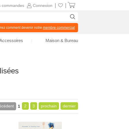
|
|
s commandes
Connexion
z comment devenir notre
membre commercial
Accessoires
Maison & Bureau
lisées
écédent
2
3
prochain
dernier
1