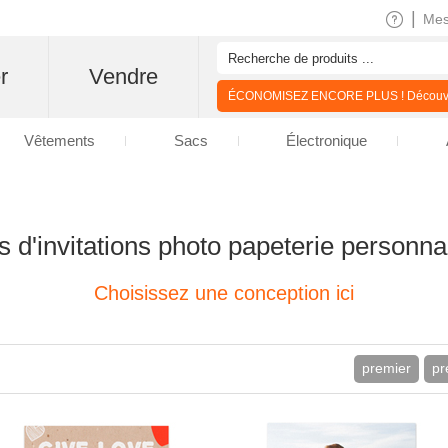
|
Me
r
Vendre
ÉCONOMISEZ ENCORE PLUS ! Découvre
Vêtements
Sacs
Électronique
s d'invitations photo papeterie personna
Choisissez une conception ici
premier
pr