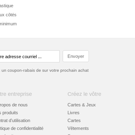
astique
eux côtés
e minimum
ez un coupon-rabais de
sur votre prochain achat
tre entreprise
Créez le vôtre
ropos de nous
Cartes & Jeux
 produits
Livres
rat d'utilisation
Cartes
itique de confidentialité
Vêtements