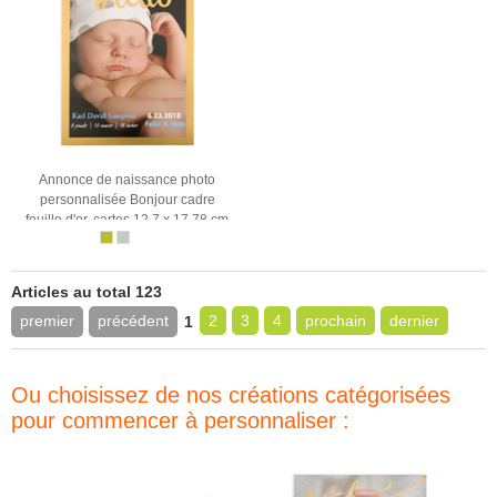
Annonce de naissance photo
personnalisée Bonjour cadre
feuille d'or, cartes 12,7 x 17,78 cm
Articles au total 123
premier
précédent
2
3
4
prochain
dernier
1
Ou choisissez de nos créations catégorisées
pour commencer à personnaliser :