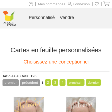
|
|
|
Mes commandes
Connexion
Personnalisé
Vendre
Cartes en feuille personnalisées
Choisissez une conception ici
Articles au total 123
premier
précédent
2
3
4
prochain
dernier
1