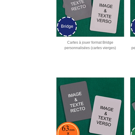
Cartes à jouer format Bridge
personnalisées (cartes vierges)
pe