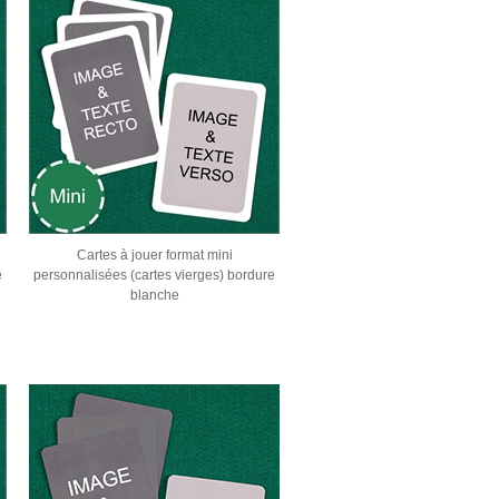
Cartes à jouer format mini
e
personnalisées (cartes vierges) bordure
blanche