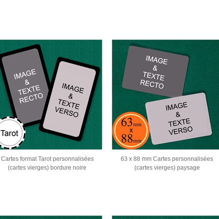
Cartes format Tarot personnalisées
63 x 88 mm Cartes personnalisées
(cartes vierges) bordure noire
(cartes vierges) paysage