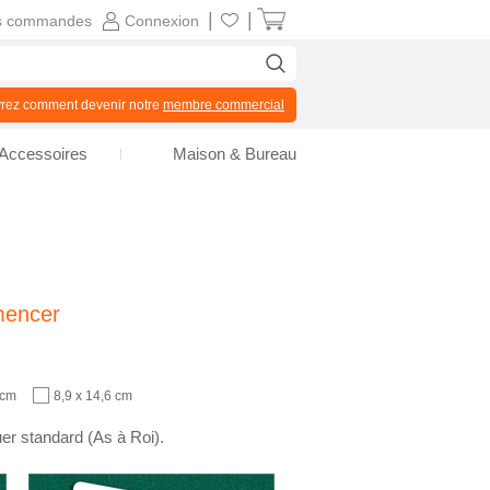
|
|
s commandes
Connexion
z comment devenir notre
membre commercial
Accessoires
Maison & Bureau
mencer
 cm
8,9 x 14,6 cm
er standard (As à Roi).