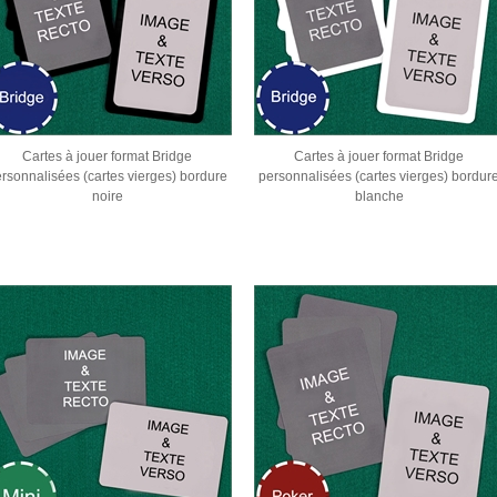
Cartes à jouer format Bridge
Cartes à jouer format Bridge
rsonnalisées (cartes vierges) bordure
personnalisées (cartes vierges) bordur
noire
blanche