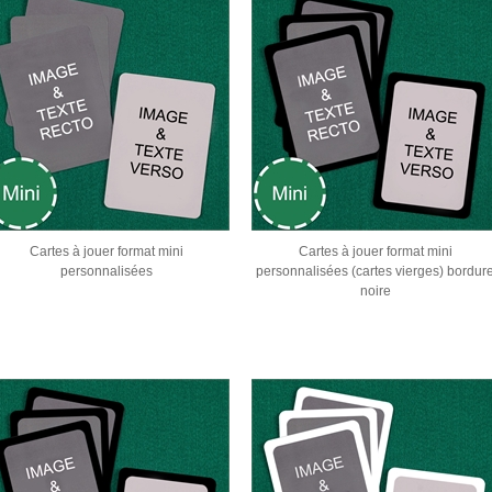
Cartes à jouer format mini
Cartes à jouer format mini
personnalisées
personnalisées (cartes vierges) bordur
noire