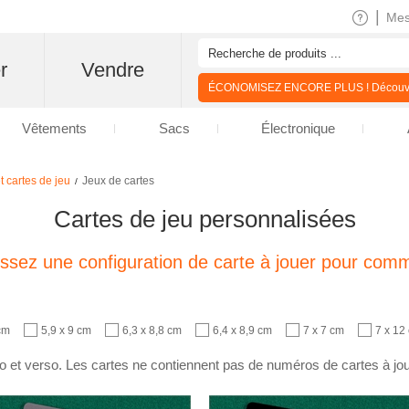
|
Me
r
Vendre
ÉCONOMISEZ ENCORE PLUS ! Découvre
Vêtements
Sacs
Électronique
t cartes de jeu
Jeux de cartes
/
Cartes de jeu personnalisées
issez une configuration de carte à jouer pour com
 cm
5,9 x 9 cm
6,3 x 8,8 cm
6,4 x 8,9 cm
7 x 7 cm
7 x 12
to et verso. Les cartes ne contiennent pas de numéros de cartes à jou