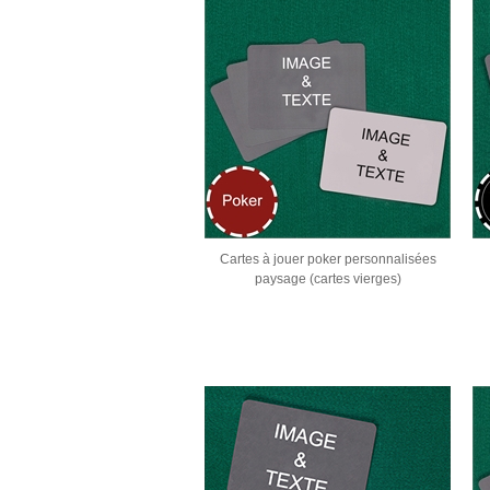
Cartes à jouer poker personnalisées
paysage (cartes vierges)