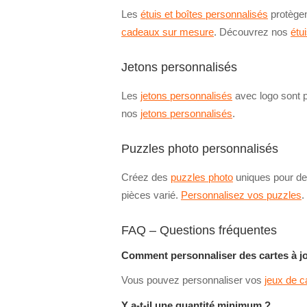
Les
étuis et boîtes personnalisés
protègen
cadeaux sur mesure
. Découvrez nos
étu
Jetons personnalisés
Les
jetons personnalisés
avec logo sont 
nos
jetons personnalisés
.
Puzzles photo personnalisés
Créez des
puzzles photo
uniques pour des
pièces varié.
Personnalisez vos puzzles
.
FAQ – Questions fréquentes
Comment personnaliser des cartes à j
Vous pouvez personnaliser vos
jeux de c
Y a-t-il une quantité minimum ?