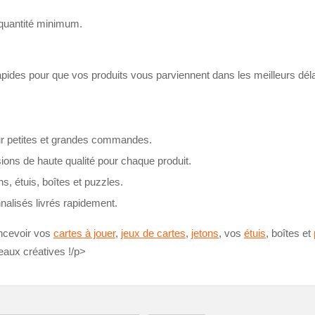
e quantité minimum.
pides pour que vos produits vous parviennent dans les meilleurs déla
ur petites et grandes commandes.
ons de haute qualité pour chaque produit.
ns, étuis, boîtes et puzzles.
nalisés livrés rapidement.
ncevoir vos
cartes à jouer
,
jeux de cartes
,
jetons
, vos
étuis
, boîtes et
eaux créatives !/p>