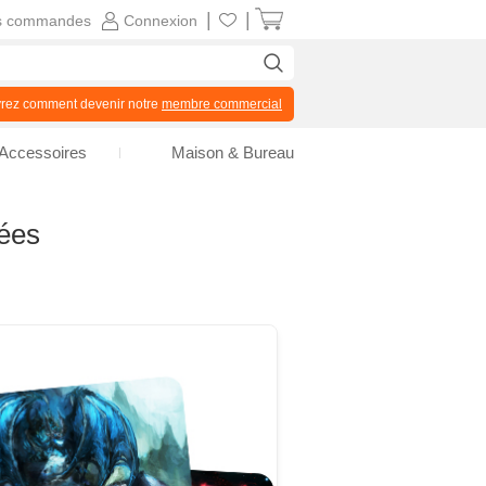
|
|
s commandes
Connexion
z comment devenir notre
membre commercial
Accessoires
Maison & Bureau
sées