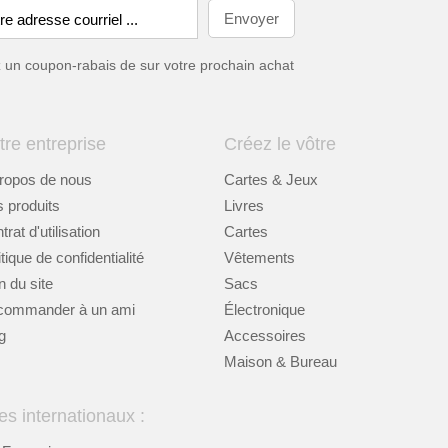
ez un coupon-rabais de
sur votre prochain achat
tre entreprise
Créez le vôtre
ropos de nous
Cartes & Jeux
 produits
Livres
rat d'utilisation
Cartes
itique de confidentialité
Vêtements
n du site
Sacs
commander à un ami
Électronique
g
Accessoires
Maison & Bureau
es internationaux :