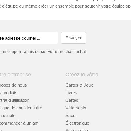
té d'équipe ou même créer un ensemble pour soutenir votre équipe spor
ez un coupon-rabais de
sur votre prochain achat
tre entreprise
Créez le vôtre
ropos de nous
Cartes & Jeux
 produits
Livres
rat d'utilisation
Cartes
itique de confidentialité
Vêtements
n du site
Sacs
commander à un ami
Électronique
g
Accessoires