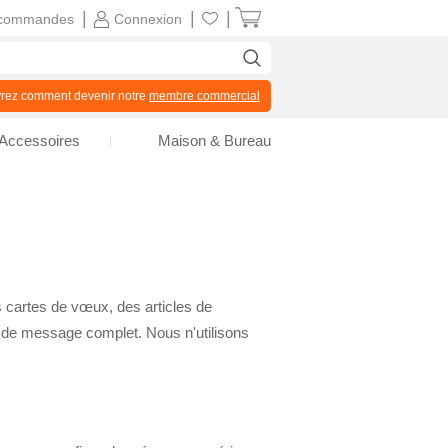
|
|
|
commandes
Connexion
z comment devenir notre
membre commercial
Accessoires
Maison & Bureau
s cartes de vœux, des articles de
ut de message complet. Nous n'utilisons