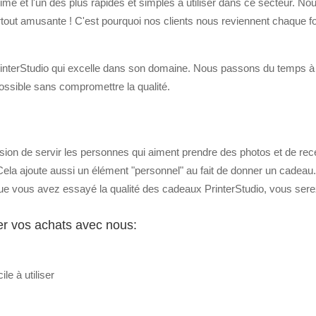
rimé et l'un des plus rapides et simples à utiliser dans ce secteur. 
urtout amusante ! C'est pourquoi nos clients nous reviennent chaque fo
interStudio qui excelle dans son domaine. Nous passons du temps à 
ossible sans compromettre la qualité.
sion de servir les personnes qui aiment prendre des photos et de re
Cela ajoute aussi un élément "personnel" au fait de donner un cadeau.
ue vous avez essayé la qualité des cadeaux PrinterStudio, vous serez
uer vos achats avec nous:
le à utiliser