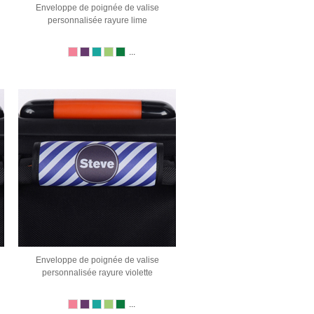
Enveloppe de poignée de valise
personnalisée rayure lime
...
Enveloppe de poignée de valise
personnalisée rayure violette
...