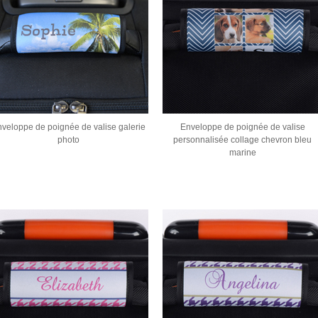
veloppe de poignée de valise galerie
Enveloppe de poignée de valise
photo
personnalisée collage chevron bleu
marine