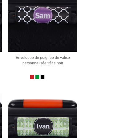
Enveloppe de poignée de valise
personnalisée trèfle noir