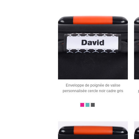
Enveloppe de poignée de valise
personnalisée cercle noir cadre gris