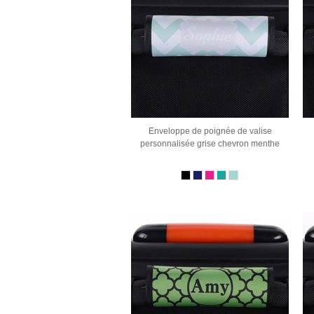
Enveloppe de poignée de valise
personnalisée grise chevron menthe