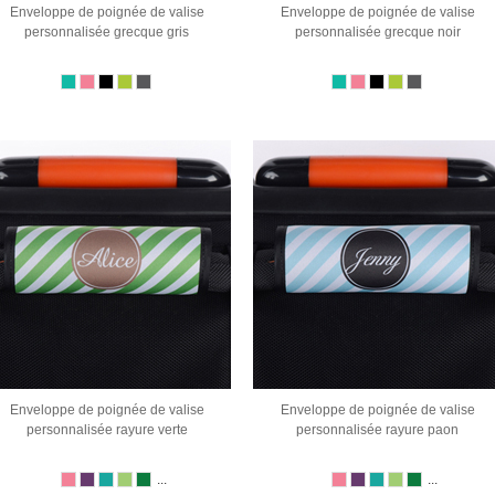
Enveloppe de poignée de valise
Enveloppe de poignée de valise
personnalisée grecque gris
personnalisée grecque noir
Enveloppe de poignée de valise
Enveloppe de poignée de valise
personnalisée rayure verte
personnalisée rayure paon
...
...