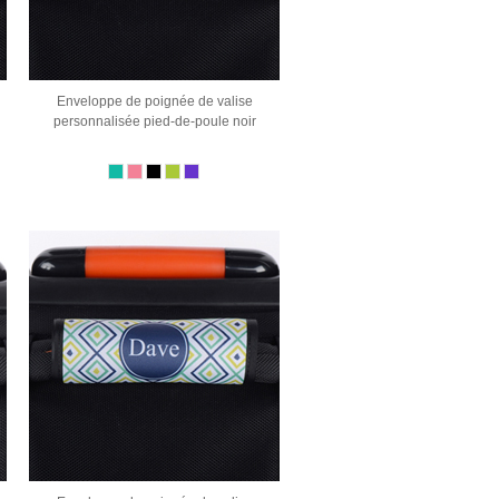
Enveloppe de poignée de valise
personnalisée pied-de-poule noir