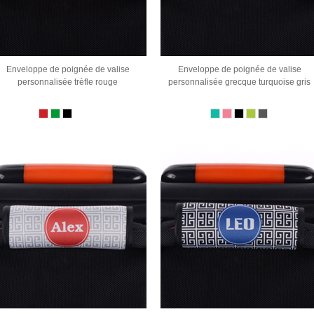
Enveloppe de poignée de valise
Enveloppe de poignée de valise
personnalisée trèfle rouge
personnalisée grecque turquoise gris