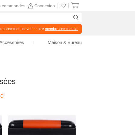
|
|
s commandes
Connexion
z comment devenir notre
membre commercial
Accessoires
Maison & Bureau
isées
ci