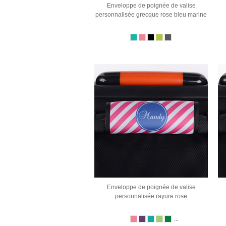
Enveloppe de poignée de valise
personnalisée grecque rose bleu marine
Enveloppe de poignée de valise
personnalisée rayure rose
...