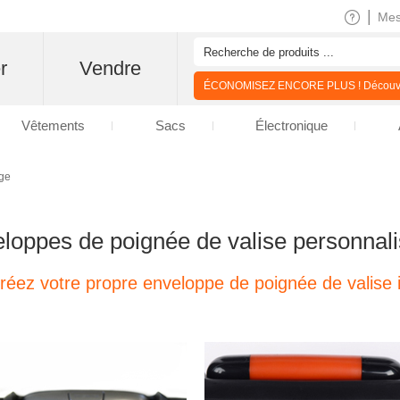
|
Me
r
Vendre
ÉCONOMISEZ ENCORE PLUS ! Découvre
Vêtements
Sacs
Électronique
age
loppes de poignée de valise personnal
réez votre propre enveloppe de poignée de valise i