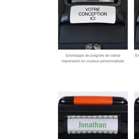
Enveloppe de poignée de valise
En
impression en couleur personnalisée