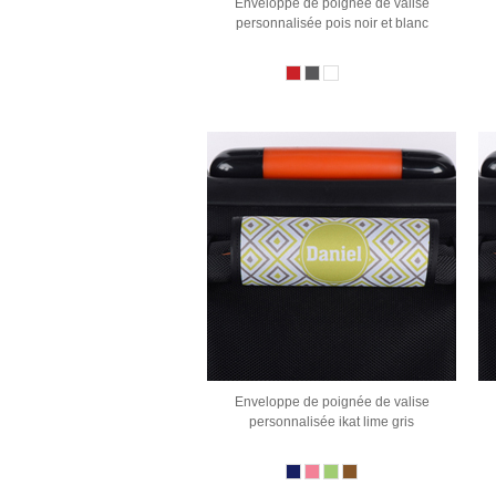
Enveloppe de poignée de valise
personnalisée pois noir et blanc
Enveloppe de poignée de valise
personnalisée ikat lime gris