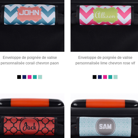
Enveloppe de poignée de valise
Enveloppe de poignée de valise
personnalisée corail chevron paon
personnalisée lime chevron rose vif