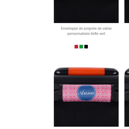
Enveloppe de poignée de valise
personnalisée trèfle vert