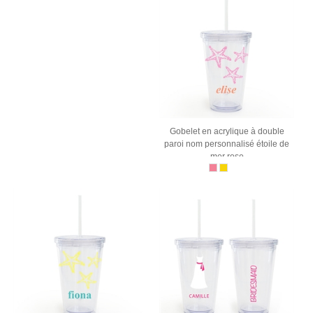
Gobelet en acrylique à double
paroi nom personnalisé étoile de
mer rose