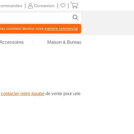
|
|
|
commandes
Connexion
z comment devenir notre
membre commercial
Accessoires
Maison & Bureau
z
contacter notre équipe
de vente pour une