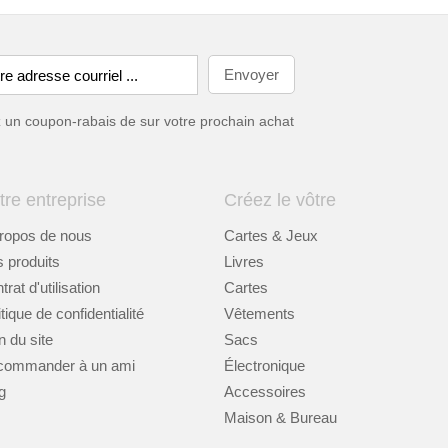
ez un coupon-rabais de
sur votre prochain achat
tre entreprise
Créez le vôtre
ropos de nous
Cartes & Jeux
 produits
Livres
rat d'utilisation
Cartes
itique de confidentialité
Vêtements
n du site
Sacs
commander à un ami
Électronique
g
Accessoires
Maison & Bureau