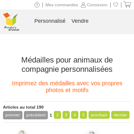
|
|
|
Mes commandes
Connexion
Personnalisé
Vendre
Médailles pour animaux de
compagnie personnalisées
Imprimez des médailles avec vos propres
photos et motifs
Articles au total 190
premier
précédent
2
3
4
5
prochain
dernier
1