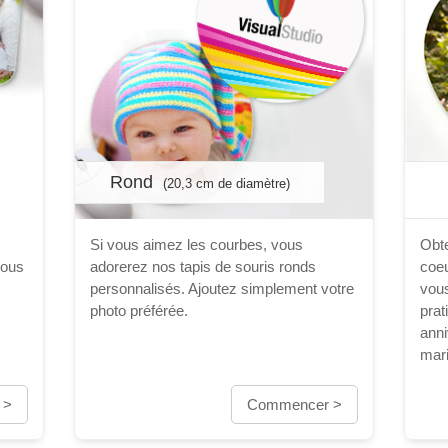
Rond
(20,3 cm de diamètre)
Si vous aimez les courbes, vous
Obte
vous
adorerez nos tapis de souris ronds
coeu
personnalisés. Ajoutez simplement votre
vou
photo préférée.
prat
anni
mar
 >
Commencer >