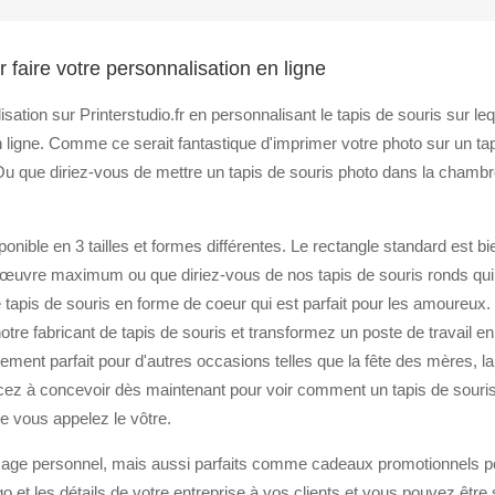
 faire votre personnalisation en ligne
ion sur Printerstudio.fr en personnalisant le tapis de souris sur le
n ligne. Comme ce serait fantastique d'imprimer votre photo sur un tap
u que diriez-vous de mettre un tapis de souris photo dans la chambre 
ponible en 3 tailles et formes différentes. Le rectangle standard est b
œuvre maximum ou que diriez-vous de nos tapis de souris ronds qui 
le tapis de souris en forme de coeur qui est parfait pour les amoureux
otre fabricant de tapis de souris et transformez un poste de travail 
ment parfait pour d'autres occasions telles que la fête des mères, la 
ez à concevoir dès maintenant pour voir comment un tapis de souris
 vous appelez le vôtre.
usage personnel, mais aussi parfaits comme cadeaux promotionnels po
 et les détails de votre entreprise à vos clients et vous pouvez être 