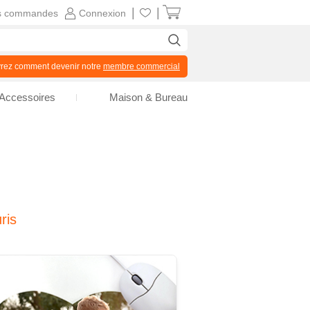
|
|
s commandes
Connexion
z comment devenir notre
membre commercial
Accessoires
Maison & Bureau
ris