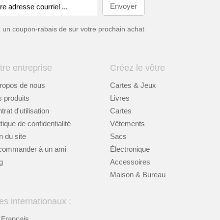
ez un coupon-rabais de
sur votre prochain achat
tre entreprise
Créez le vôtre
ropos de nous
Cartes & Jeux
 produits
Livres
rat d'utilisation
Cartes
itique de confidentialité
Vêtements
n du site
Sacs
commander à un ami
Électronique
g
Accessoires
Maison & Bureau
es internationaux :
Français