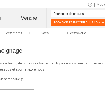
|
Mes 
r
Vendre
ÉCONOMISEZ ENCORE PLUS ! Découvre
Vêtements
Sacs
Électronique
moignage
 nos cadeaux, de notre constructeur en ligne ou vous avez simplement
dessous et soumettez-le nous.
n astérisque (*).