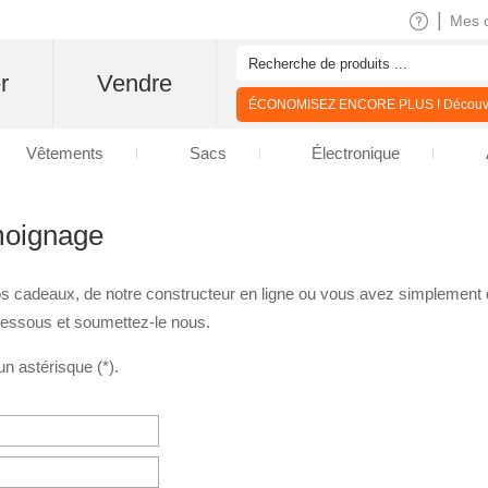
|
Mes 
r
Vendre
ÉCONOMISEZ ENCORE PLUS ! Découvre
Vêtements
Sacs
Électronique
moignage
 nos cadeaux, de notre constructeur en ligne ou vous avez simplement
dessous et soumettez-le nous.
n astérisque (*).