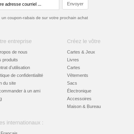
ez un coupon-rabais de
sur votre prochain achat
tre entreprise
Créez le vôtre
ropos de nous
Cartes & Jeux
 produits
Livres
rat d'utilisation
Cartes
itique de confidentialité
Vêtements
n du site
Sacs
commander à un ami
Électronique
g
Accessoires
Maison & Bureau
es internationaux :
Français