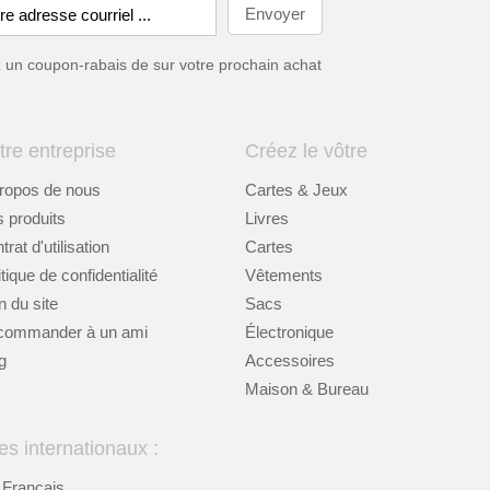
ez un coupon-rabais de
sur votre prochain achat
tre entreprise
Créez le vôtre
ropos de nous
Cartes & Jeux
 produits
Livres
rat d'utilisation
Cartes
itique de confidentialité
Vêtements
n du site
Sacs
commander à un ami
Électronique
g
Accessoires
Maison & Bureau
es internationaux :
Français