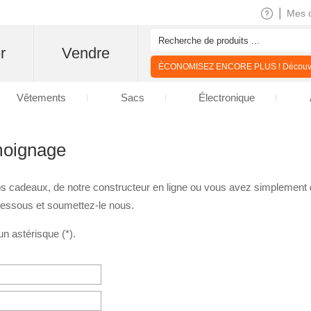
|
Mes 
r
Vendre
ÉCONOMISEZ ENCORE PLUS ! Découvre
Vêtements
Sacs
Électronique
moignage
 nos cadeaux, de notre constructeur en ligne ou vous avez simplement
dessous et soumettez-le nous.
n astérisque (*).