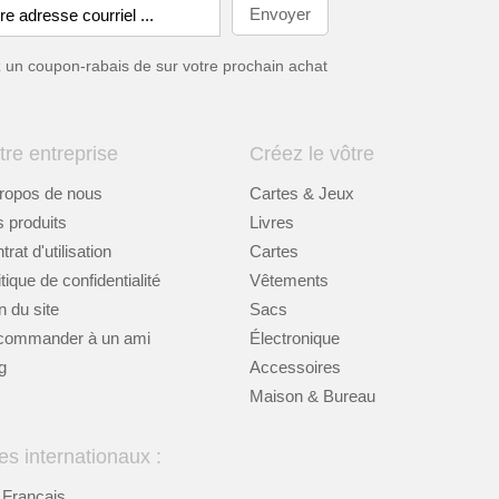
ez un coupon-rabais de
sur votre prochain achat
tre entreprise
Créez le vôtre
ropos de nous
Cartes & Jeux
 produits
Livres
rat d'utilisation
Cartes
itique de confidentialité
Vêtements
n du site
Sacs
commander à un ami
Électronique
g
Accessoires
Maison & Bureau
es internationaux :
Français