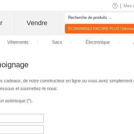
|
Mes 
r
Vendre
ÉCONOMISEZ ENCORE PLUS ! Découvre
Vêtements
Sacs
Électronique
moignage
 nos cadeaux, de notre constructeur en ligne ou vous avez simplement
dessous et soumettez-le nous.
n astérisque (*).