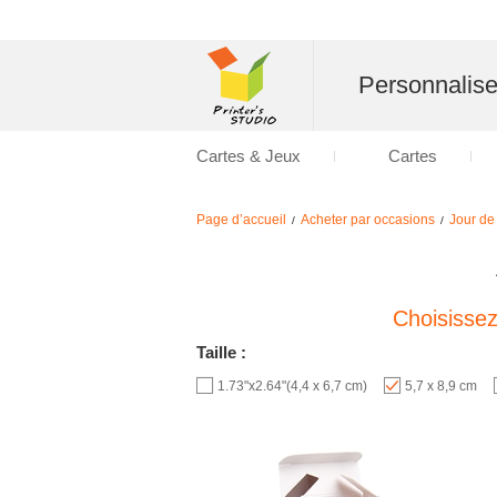
Personnalise
Cartes & Jeux
Cartes
Page d’accueil
Acheter par occasions
Jour de 
/
/
Choisisse
Taille :
1.73"x2.64"(4,4 x 6,7 cm)
5,7 x 8,9 cm