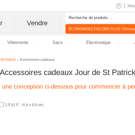
|
Me
r
Vendre
ÉCONOMISEZ ENCORE PLUS ! Découvre
Vêtements
Sacs
Électronique
St Patrick
Accessoires cadeaux
/
Accessoires cadeaux Jour de St Patric
z une conception ci-dessous pour commencer à per
2.5“x3.5"（6,4 x 8,9 cm）