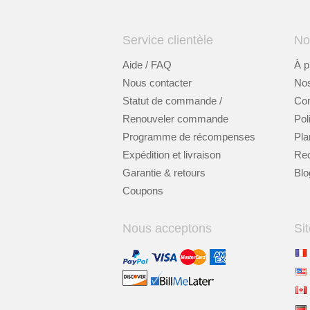
Service clientèle
No
Aide / FAQ
À p
Nous contacter
Nos
Statut de commande /
Cont
Renouveler commande
Pol
Programme de récompenses
Pla
Expédition et livraison
Re
Garantie & retours
Blo
Coupons
Nous acceptons
Sit