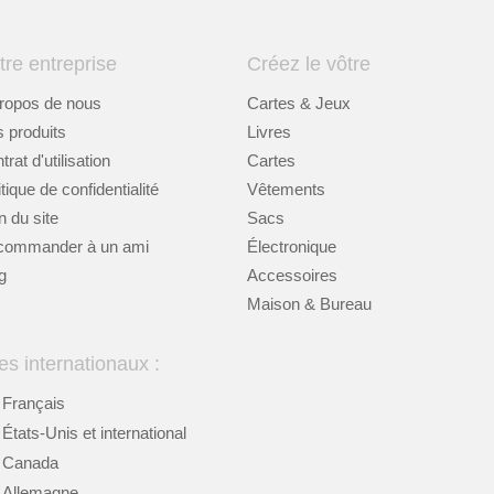
tre entreprise
Créez le vôtre
ropos de nous
Cartes & Jeux
 produits
Livres
rat d'utilisation
Cartes
itique de confidentialité
Vêtements
n du site
Sacs
commander à un ami
Électronique
g
Accessoires
Maison & Bureau
es internationaux :
Français
États-Unis et international
Canada
Allemagne