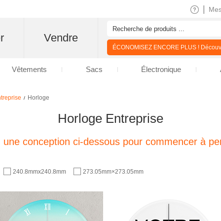
|
Me
r
Vendre
ÉCONOMISEZ ENCORE PLUS ! Découvre
Vêtements
Sacs
Électronique
treprise
Horloge
/
Horloge Entreprise
z une conception ci-dessous pour commencer à per
240.8mmx240.8mm
273.05mm×273.05mm