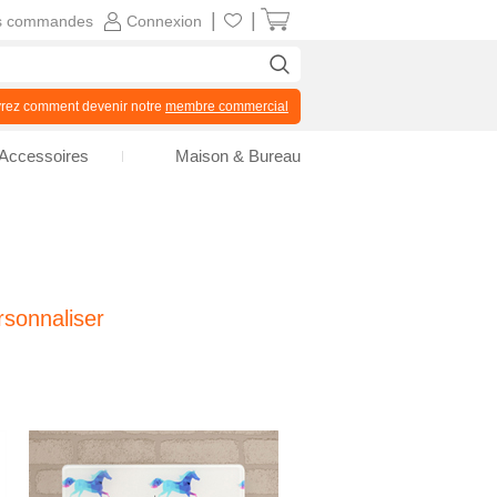
|
|
s commandes
Connexion
z comment devenir notre
membre commercial
Accessoires
Maison & Bureau
sonnaliser