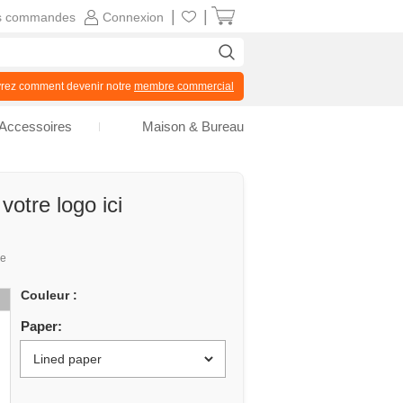
|
|
s commandes
Connexion
z comment devenir notre
membre commercial
Accessoires
Maison & Bureau
otre logo ici
ue
Couleur :
Paper: