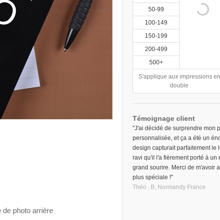
50-99
100-149
150-199
200-499
500+
S'applique aux impressions e
double
Témoignage client
"J'ai décidé de surprendre mon p
personnalisée, et ça a été un éno
design capturait parfaitement le 
ravi qu'il l'a fièrement porté à un
grand sourire. Merci de m'avoir 
plus spéciale !"
Théo . B,
Normandy
France
 de photo arrière