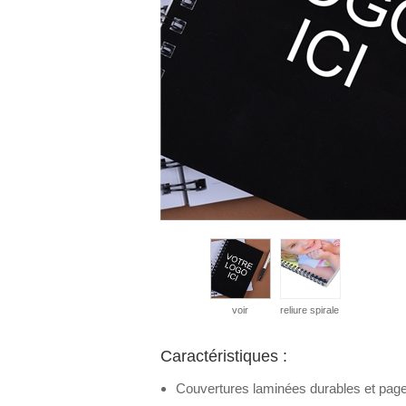
voir
reliure spirale
Caractéristiques :
Couvertures laminées durables et page