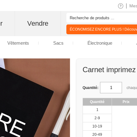
|
Me
r
Vendre
ÉCONOMISEZ ENCORE PLUS ! Découvre
Vêtements
Sacs
Électronique
Carnet imprimez v
Quantité:
chaq
Quantité
Prix
1
2-9
10-19
20-49