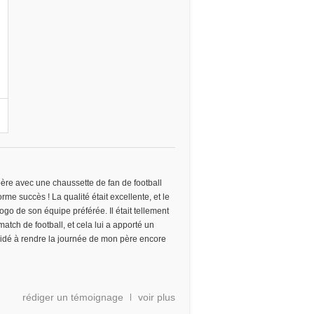
n
ère avec une chaussette de fan de football
rme succès ! La qualité était excellente, et le
logo de son équipe préférée. Il était tellement
 match de football, et cela lui a apporté un
aidé à rendre la journée de mon père encore
rédiger un témoignage
voir plus