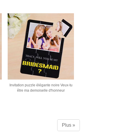
u
Invitation puzzle élégante noire Veux-tu
être ma demoiselle d'honneur
Plus »