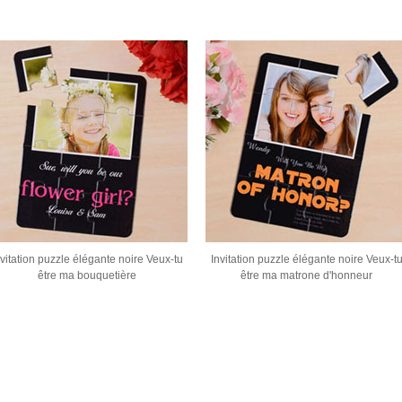
nvitation puzzle élégante noire Veux-tu
Invitation puzzle élégante noire Veux-t
être ma bouquetière
être ma matrone d'honneur