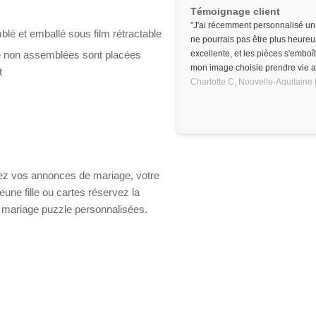
Témoignage client
"J'ai récemment personnalisé un
lé et emballé sous film rétractable
ne pourrais pas être plus heureux
e non assemblées sont placées
excellente, et les pièces s'emboîta
mon image choisie prendre vie alo
t
Charlotte C,
Nouvelle-Aquitaine
oyez vos annonces de mariage, votre
eune fille ou cartes réservez la
e mariage puzzle personnalisées.