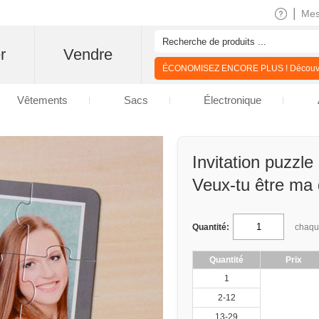
|
Me
r
Vendre
ÉCONOMISEZ ENCORE PLUS ! Découvre
Vêtements
Sacs
Électronique
Invitation puzzle
Veux-tu être ma 
Quantité:
chaq
Quantité
Prix
1
2-12
13-29