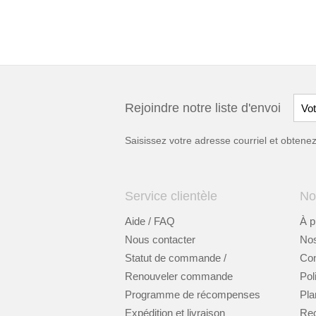
Rejoindre notre liste d'envoi
Saisissez votre adresse courriel et obten
Service clientèle
No
Aide / FAQ
À p
Nous contacter
Nos
Statut de commande /
Cont
Renouveler commande
Pol
Programme de récompenses
Pla
Expédition et livraison
Re