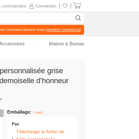
|
|
s commandes
Connexion
z comment devenir notre
membre commercial
Accessoires
Maison & Bureau
 personnalisée grise
demoiselle d'honneur
ue
Emballage:
[ vue ]
Pas
Télécharger le fichier de