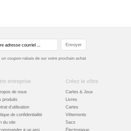
ez un coupon-rabais de
sur votre prochain achat
tre entreprise
Créez le vôtre
ropos de nous
Cartes & Jeux
 produits
Livres
rat d'utilisation
Cartes
itique de confidentialité
Vêtements
n du site
Sacs
commander à un ami
Électronique