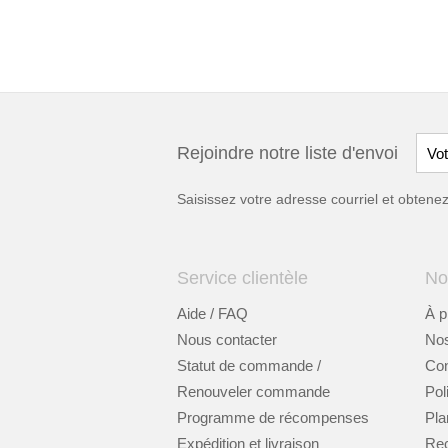
Rejoindre notre liste d'envoi
Saisissez votre adresse courriel et obten
Service clientèle
No
Aide / FAQ
À p
Nous contacter
Nos
Statut de commande /
Cont
Renouveler commande
Pol
Programme de récompenses
Pla
Expédition et livraison
Re