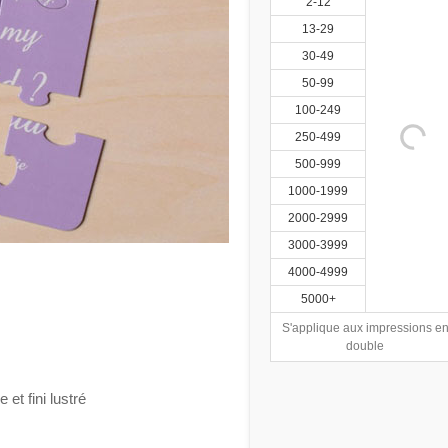
2-12
13-29
30-49
50-99
100-249
250-499
500-999
1000-1999
2000-2999
3000-3999
4000-4999
5000+
S'applique aux impressions e
double
et fini lustré