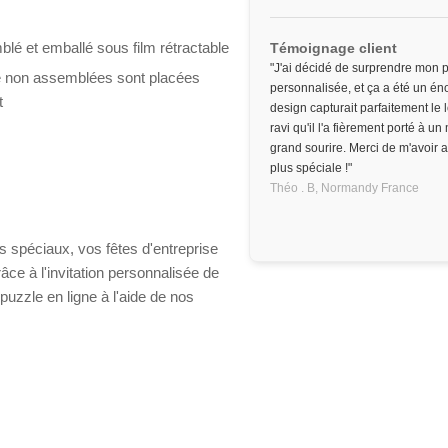
lé et emballé sous film rétractable
Témoignage client
"J'ai décidé de surprendre mon p
e non assemblées sont placées
personnalisée, et ça a été un éno
t
design capturait parfaitement le 
ravi qu'il l'a fièrement porté à un
grand sourire. Merci de m'avoir 
plus spéciale !"
Théo . B,
Normandy
France
spéciaux, vos fêtes d'entreprise
âce à l'invitation personnalisée de
puzzle en ligne à l'aide de nos