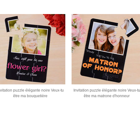
nvitation puzzle élégante noire Veux-tu
Invitation puzzle élégante noire Veux-t
être ma bouquetière
être ma matrone d'honneur