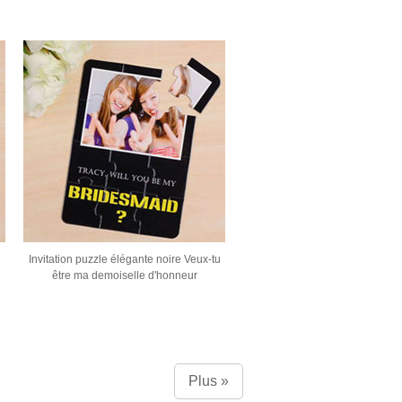
u
Invitation puzzle élégante noire Veux-tu
être ma demoiselle d'honneur
Plus »