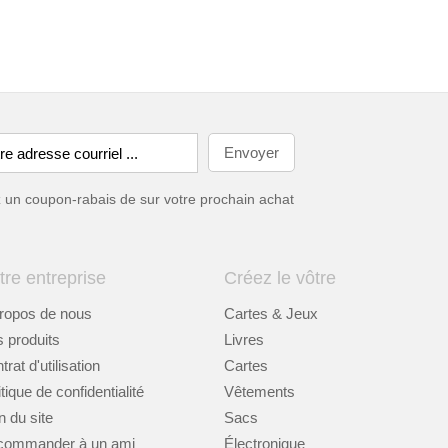
ez un coupon-rabais de
sur votre prochain achat
tre entreprise
Créez le vôtre
ropos de nous
Cartes & Jeux
 produits
Livres
rat d'utilisation
Cartes
itique de confidentialité
Vêtements
n du site
Sacs
commander à un ami
Électronique