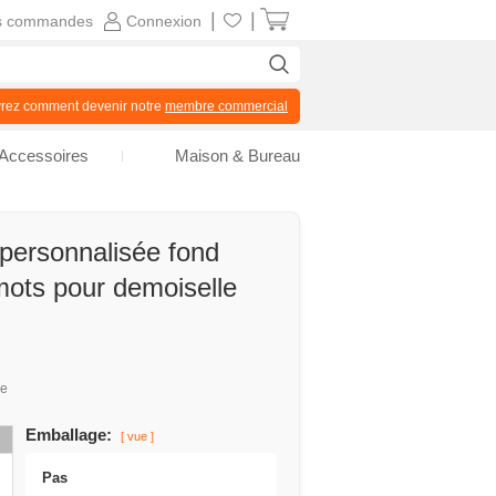
|
|
s commandes
Connexion
z comment devenir notre
membre commercial
Accessoires
Maison & Bureau
 personnalisée fond
mots pour demoiselle
ue
Emballage:
[ vue ]
Pas