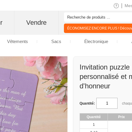
|
Me
r
Vendre
ÉCONOMISEZ ENCORE PLUS ! Découvre
Vêtements
Sacs
Électronique
Invitation puzzle
personnalisé et 
d'honneur
Quantité:
chaq
Quantité
Prix
1