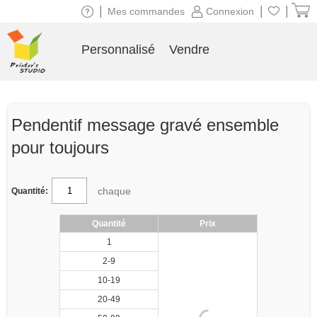
|
|
|
Mes commandes
Connexion
Personnalisé
Vendre
Pendentif message gravé ensemble
pour toujours
chaque
Quantité:
Quantité
Prix
1
2-9
10-19
20-49