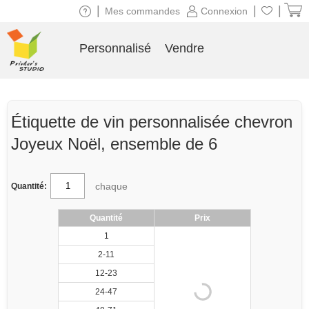
|
|
|
Mes commandes
Connexion
Personnalisé
Vendre
Étiquette de vin personnalisée chevron
Joyeux Noël, ensemble de 6
chaque
Quantité:
Quantité
Prix
1
2-11
12-23
24-47