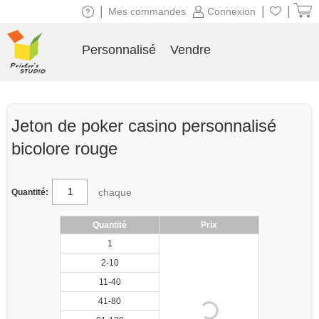
|
|
|
Mes commandes
Connexion
Personnalisé
Vendre
Jeton de poker casino personnalisé
bicolore rouge
chaque
Quantité:
Quantité
Prix
1
2-10
11-40
41-80