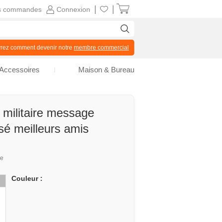
|
|
s commandes
Connexion
z comment devenir notre
membre commercial
Accessoires
Maison & Bureau
 militaire message
sé meilleurs amis
ue
Couleur :