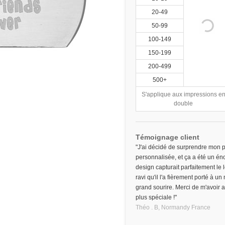
20-49
50-99
100-149
150-199
200-499
500+
S'applique aux impressions e
double
Témoignage client
"J'ai décidé de surprendre mon p
personnalisée, et ça a été un éno
design capturait parfaitement le 
ravi qu'il l'a fièrement porté à un
grand sourire. Merci de m'avoir 
plus spéciale !"
Théo . B,
Normandy
France