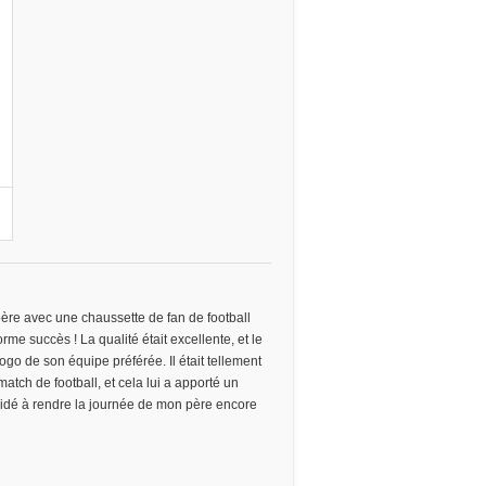
n
ère avec une chaussette de fan de football
rme succès ! La qualité était excellente, et le
logo de son équipe préférée. Il était tellement
 match de football, et cela lui a apporté un
aidé à rendre la journée de mon père encore