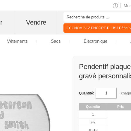
|
Me
r
Vendre
ÉCONOMISEZ ENCORE PLUS ! Découvre
Vêtements
Sacs
Électronique
Pendentif plaque
gravé personnali
Quantité:
chaq
Quantité
Prix
1
2-9
10-19