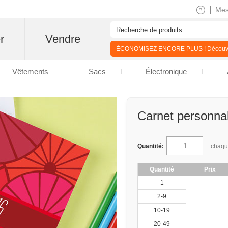
|
Me
r
Vendre
ÉCONOMISEZ ENCORE PLUS ! Découvre
Vêtements
Sacs
Électronique
Carnet personnal
Quantité:
chaq
Quantité
Prix
1
2-9
10-19
20-49