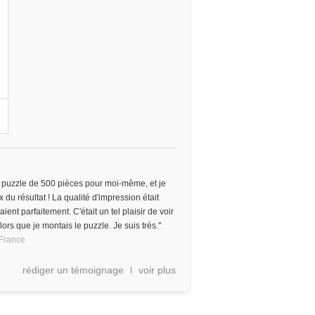
n
 puzzle de 500 pièces pour moi-même, et je
 du résultat ! La qualité d'impression était
ient parfaitement. C'était un tel plaisir de voir
rs que je montais le puzzle. Je suis très."
France
rédiger un témoignage
voir plus