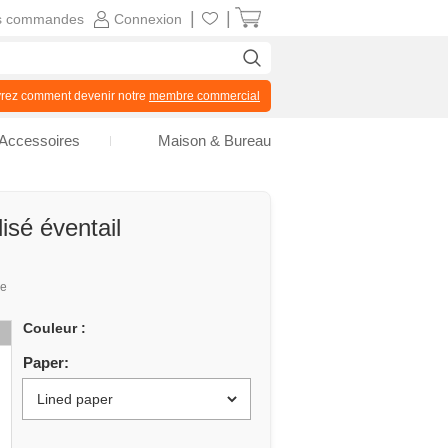
|
|
s commandes
Connexion
z comment devenir notre
membre commercial
Accessoires
Maison & Bureau
isé éventail
ue
Couleur :
Paper: