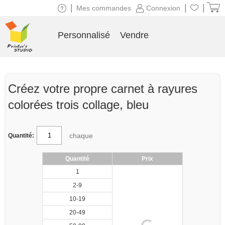
|
|
|
Mes commandes
Connexion
Personnalisé
Vendre
Créez votre propre carnet à rayures
colorées trois collage, bleu
chaque
Quantité:
Quantité
Prix
1
2-9
10-19
20-49