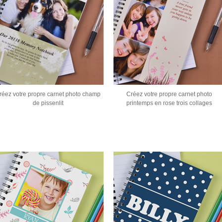
réez votre propre carnet photo champ
Créez votre propre carnet photo
de pissenlit
printemps en rose trois collages