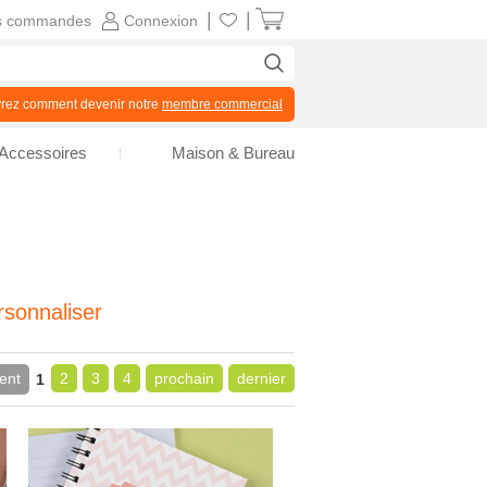
|
|
s commandes
Connexion
z comment devenir notre
membre commercial
Accessoires
Maison & Bureau
sonnaliser
ent
2
3
4
prochain
dernier
1