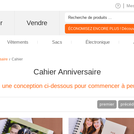
|
Me
r
Vendre
ÉCONOMISEZ ENCORE PLUS ! Découvre
Vêtements
Sacs
Électronique
saire
Cahier
/
Cahier Anniversaire
z une conception ci-dessous pour commencer à per
premier
précéd