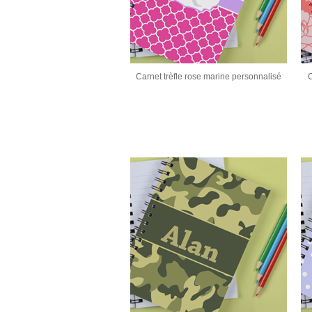
Carnet trèfle rose marine personnalisé
C