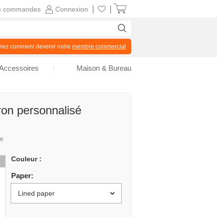
|
|
s commandes
Connexion
z comment devenir notre
membre commercial
Accessoires
Maison & Bureau
tron personnalisé
ue
Couleur :
Paper: