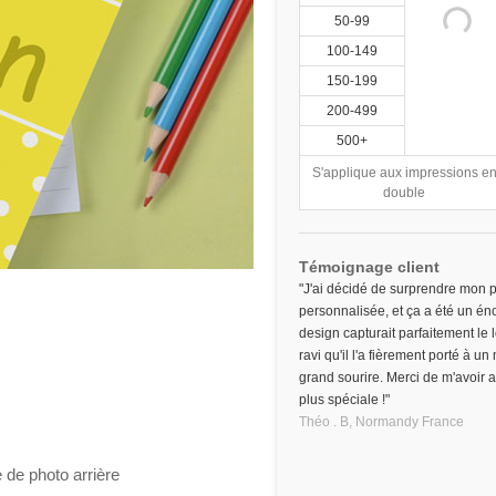
50-99
100-149
150-199
200-499
500+
S'applique aux impressions e
double
Témoignage client
"J'ai décidé de surprendre mon p
personnalisée, et ça a été un éno
design capturait parfaitement le 
ravi qu'il l'a fièrement porté à un
grand sourire. Merci de m'avoir 
plus spéciale !"
Théo . B,
Normandy
France
 de photo arrière