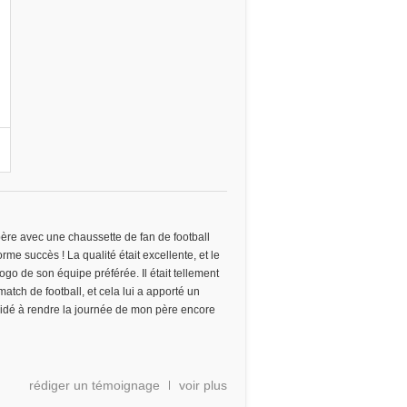
n
ère avec une chaussette de fan de football
rme succès ! La qualité était excellente, et le
logo de son équipe préférée. Il était tellement
 match de football, et cela lui a apporté un
aidé à rendre la journée de mon père encore
rédiger un témoignage
voir plus