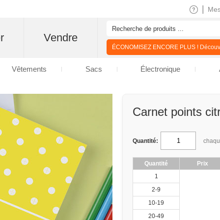
|
Me
r
Vendre
ÉCONOMISEZ ENCORE PLUS ! Découvre
Vêtements
Sacs
Électronique
Carnet points ci
Quantité:
chaq
Quantité
Prix
1
2-9
10-19
20-49