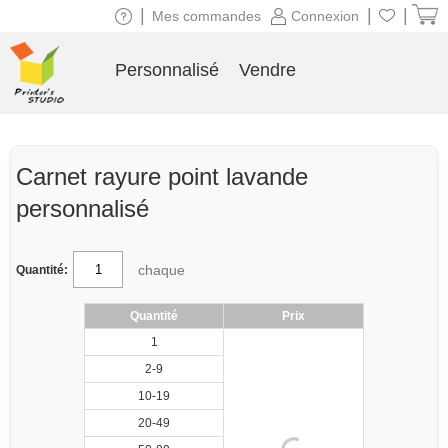
|
|
|
Mes commandes
Connexion
Personnalisé
Vendre
Carnet rayure point lavande
personnalisé
chaque
Quantité:
Quantité
Prix
1
2-9
10-19
20-49