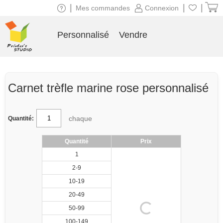
|
|
|
Mes commandes
Connexion
Personnalisé
Vendre
Carnet trèfle marine rose personnalisé
chaque
Quantité:
Quantité
Prix
1
2-9
10-19
20-49
50-99
100-149