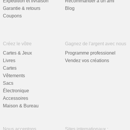
Expédition et livraison
Recommander à un ami
Garantie & retours
Blog
Coupons
Créez le vôtre
Gagnez de l'argent avec nous
Cartes & Jeux
Programme professionel
Livres
Vendez vos créations
Cartes
Vêtements
Sacs
Électronique
Accessoires
Maison & Bureau
Nous acceptons
Sites internationaux :