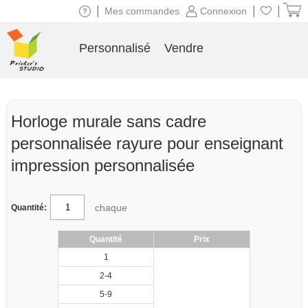
|
|
|
Mes commandes
Connexion
Personnalisé
Vendre
Horloge murale sans cadre
personnalisée rayure pour enseignant
impression personnalisée
chaque
Quantité:
Quantité
Prix
1
2-4
5-9