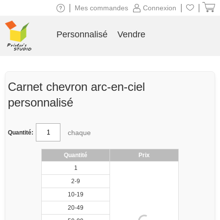
|
|
|
Mes commandes
Connexion
Personnalisé
Vendre
Carnet chevron arc-en-ciel
personnalisé
chaque
Quantité:
Quantité
Prix
1
2-9
10-19
20-49