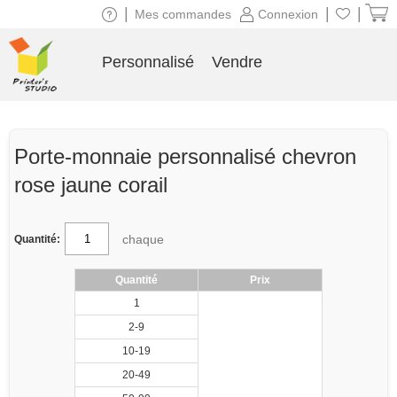
|
|
|
Mes commandes
Connexion
Personnalisé
Vendre
Porte-monnaie personnalisé chevron
rose jaune corail
chaque
Quantité:
Quantité
Prix
1
2-9
10-19
20-49