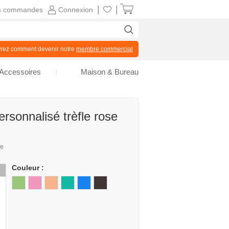
|
|
s commandes
Connexion
z comment devenir notre
membre commercial
Accessoires
Maison & Bureau
rsonnalisé trèfle rose
ue
Couleur :