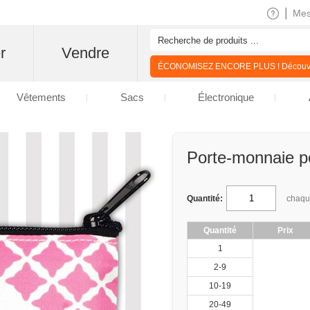
|
Me
r
Vendre
ÉCONOMISEZ ENCORE PLUS ! Découvre
Vêtements
Sacs
Électronique
Porte-monnaie pe
Quantité:
chaq
Quantité
Prix
1
2-9
10-19
20-49