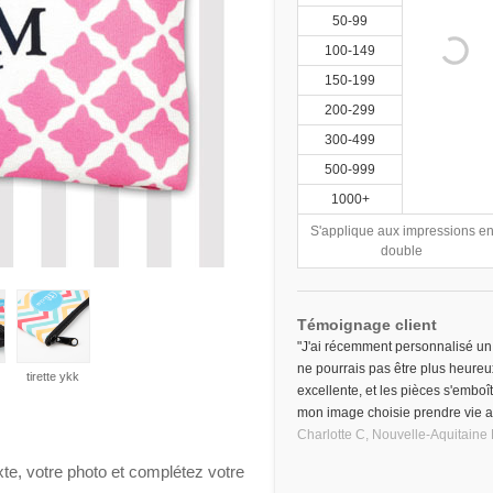
50-99
100-149
150-199
200-299
300-499
500-999
1000+
S'applique aux impressions e
double
Témoignage client
"J'ai récemment personnalisé un
ne pourrais pas être plus heureux
tirette ykk
excellente, et les pièces s'emboîta
mon image choisie prendre vie alo
Charlotte C,
Nouvelle-Aquitaine
xte, votre photo et complétez votre