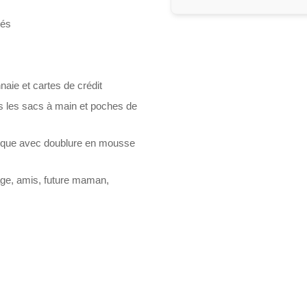
tés
aie et cartes de crédit
us les sacs à main et poches de
ique avec doublure en mousse
age, amis, future maman,