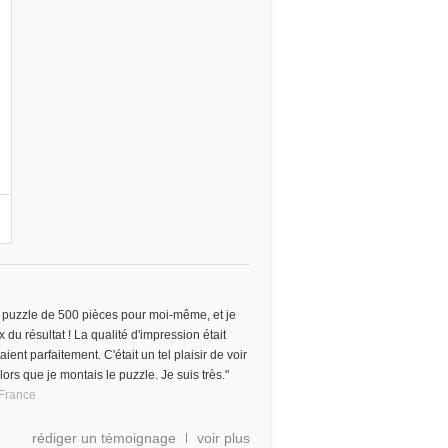
n
 puzzle de 500 pièces pour moi-même, et je
 du résultat ! La qualité d'impression était
ient parfaitement. C'était un tel plaisir de voir
rs que je montais le puzzle. Je suis très."
France
rédiger un témoignage
voir plus