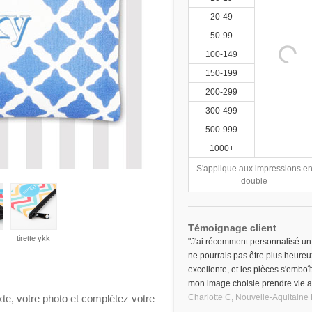
20-49
50-99
100-149
150-199
200-299
300-499
500-999
1000+
S'applique aux impressions e
double
Témoignage client
tirette ykk
"J'ai récemment personnalisé un
ne pourrais pas être plus heureux
excellente, et les pièces s'emboîta
mon image choisie prendre vie alo
xte, votre photo et complétez votre
Charlotte C,
Nouvelle-Aquitaine