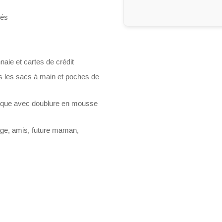
tés
aie et cartes de crédit
us les sacs à main et poches de
ique avec doublure en mousse
age, amis, future maman,