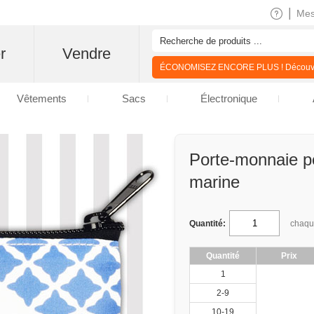
|
Me
r
Vendre
ÉCONOMISEZ ENCORE PLUS ! Découvre
Vêtements
Sacs
Électronique
Porte-monnaie pe
marine
Quantité:
chaq
Quantité
Prix
1
2-9
10-19