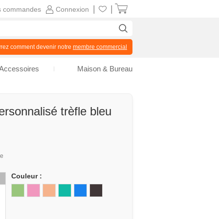
|
|
s commandes
Connexion
z comment devenir notre
membre commercial
Accessoires
Maison & Bureau
rsonnalisé trèfle bleu
ue
Couleur :