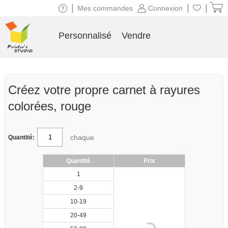
|
|
|
Mes commandes
Connexion
Personnalisé
Vendre
Créez votre propre carnet à rayures
colorées, rouge
chaque
Quantité:
Quantité
Prix
1
2-9
10-19
20-49