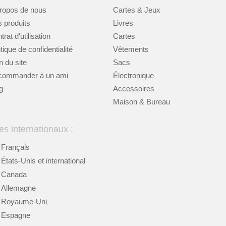
ropos de nous
Cartes & Jeux
 produits
Livres
rat d'utilisation
Cartes
itique de confidentialité
Vêtements
n du site
Sacs
commander à un ami
Électronique
g
Accessoires
Maison & Bureau
es internationaux :
Français
États-Unis et international
Canada
Allemagne
Royaume-Uni
Espagne