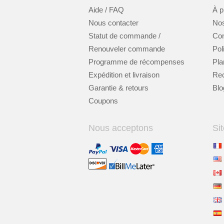
Aide / FAQ
À p
Nous contacter
Nos
Statut de commande /
Cont
Renouveler commande
Pol
Programme de récompenses
Pla
Expédition et livraison
Re
Garantie & retours
Blo
Coupons
Nous acceptons
Sit