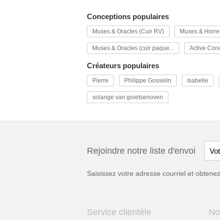
Conceptions populaires
Muses & Oracles (Cuir RV)
Muses & Horreur
Muses & Oracles (cuir paque...
Active Conc
Créateurs populaires
Pierre
Philippe Gosselin
Isabelle
solange van goietsenoven
Rejoindre notre liste d'envoi
Saisissez votre adresse courriel et obten
Service clientèle
No