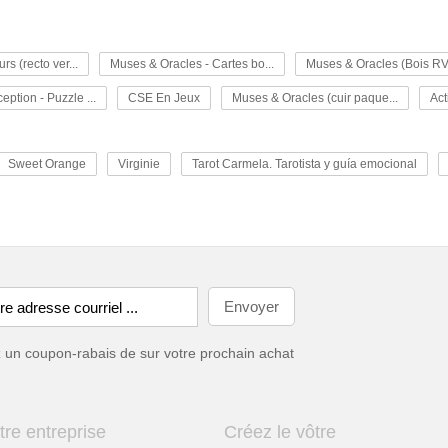
s (recto ver...
Muses & Oracles - Cartes bo...
Muses & Oracles (Bois RV
eption - Puzzle ...
CSE En Jeux
Muses & Oracles (cuir paque...
Act
Sweet Orange
Virginie
Tarot Carmela. Tarotista y guía emocional
ez un coupon-rabais de
sur votre prochain achat
tre entreprise
Créez le vôtre