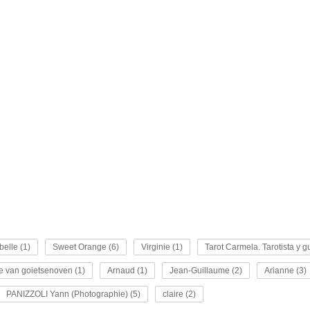
belle (1)
Sweet Orange (6)
Virginie (1)
Tarot Carmela. Tarotista y g
e van goietsenoven (1)
Arnaud (1)
Jean-Guillaume (2)
Arianne (3)
PANIZZOLI Yann (Photographie) (5)
claire (2)