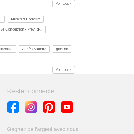
Voir tout »
)
Muses & Horreurs
ive Conception - Prev'RP...
lacdura
Agnès Souetre
gael dk
Voir tout »
Rester connecté
Gagnez de l'argent avec nous