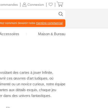
|
|
|
commandes
Connexion
z comment devenir notre
membre commercial
Accessoires
Maison & Bureau
ûtant des cartes à jouer Infinite,
vrir ces œuvres d'art ludiques, où
imenté ou un novice curieux, notre équipe
vantes aux détails exquis, chaque jeu
ter dans des univers fantastiques.