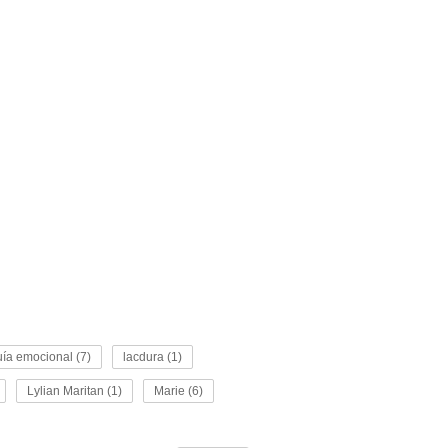
uía emocional (7)
lacdura (1)
Lylian Maritan (1)
Marie (6)