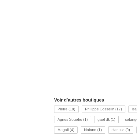
Voir d'autres boutiques
Pierre (18)
Philippe Gosselin (17)
Isa
Agnès Souetre (1)
gael dk (1)
solang
Magali (4)
Nolann (1)
clarisse (9)