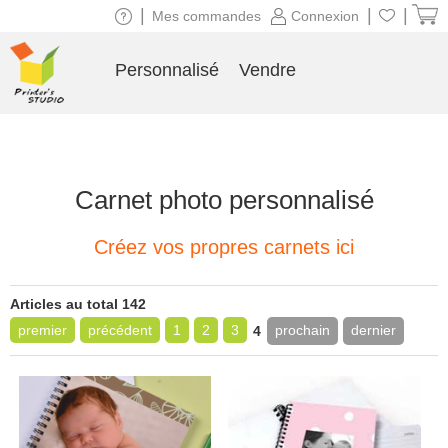
|
|
|
Mes commandes
Connexion
Personnalisé
Vendre
Carnet photo personnalisé
Créez vos propres carnets ici
Articles au total 142
premier
précédent
1
2
3
prochain
dernier
4